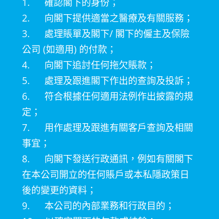
1. 確認閣下的身份；
2.
向閣下提供適當之醫療及有關服務；
3.
處理賬單及閣下
/
閣下的僱主及保險
公司
(
如適用
)
的付款；
4.
向閣下追討任何拖欠賬款；
5.
處理及跟進閣下作出的查詢及投訴；
6.
符合根據任何適用法例作出披露的規
定；
7.
用作處理及跟進有關客戶查詢及相關
事宜；
8.
向閣下發送行政通訊，例如有關閣下
在本公司開立的任何賬戶或本私隱政策日
後的變更的資料；
9.
本公司的內部業務和行政目的；